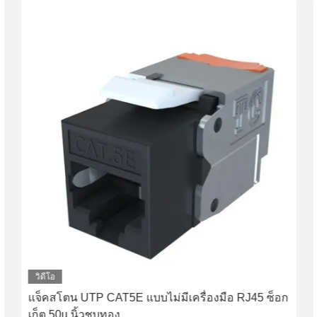
วิดีโอ
แจ็คสโตน UTP CAT5E แบบไม่มีเครื่องมือ RJ45 ซ็อก
เก็ต 50u นิ้วชุบทอง