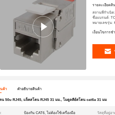
รายละเอียดสิน
สถานที่กำเนิด
ชื่อแบรนด์: T
หมายเลขรุ่น:
เงื่อนไขการช
ินค้า
คําอธิบายสินค้า
ตน 50u RJ45
,
แจ็คสโตน RJ45 31 มม.
,
โมดูลคีย์สโตน cat6a 31 มม
:
ป้องกัน CAT6, ไม่ต้องใช้เครื่องมือ
วัสดุที่อยู่อา