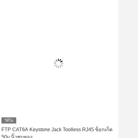
วิดีโอ
วิดี
FTP CAT6A Keystone Jack Toolless RJ45 ซ็อกเก็ต
UTP
50u นิ้วชุบทอง
50u 