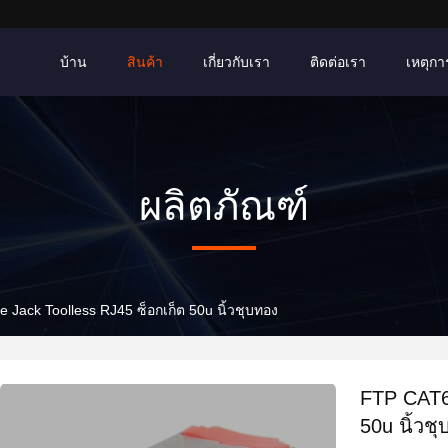
บ้าน
สินค้า
เกี่ยวกับเรา
ติดต่อเรา
เหตุการ
ผลิตภัณฑ์
Jack Toolless RJ45 ซ็อกเก็ต 50u นิ้วชุบทอง
FTP CAT6 
50u นิ้วช