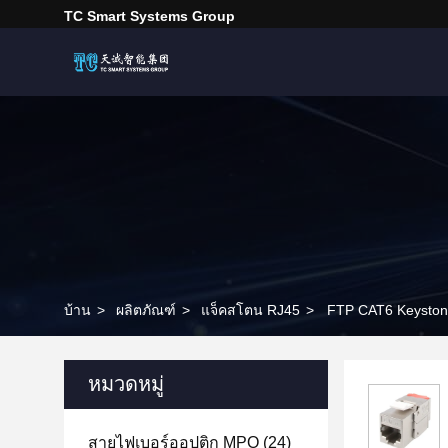
TC Smart Systems Group
บ้าน
>
ผลิตภัณฑ์
>
แจ็คสโตน RJ45
>
FTP CAT6 Keystone 
หมวดหมู่
สายไฟเบอร์ออปติก MPO
(24)