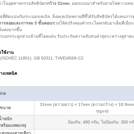
นําในอุตสาหกรรมสิทธิบัตร
กว้าง 31mm
, ออกแบบมาสําหรับสายไฟความหนาแน่
ขที่ติดแน่นกับกระบอกเคเบิล, ล็อคเคเบิลหลายสีที่ได้รับสิทธิบัตรได้แทนการผ
ารลอยและการจม 3 ขั้นตอน
ช่วยให้สปริงทองคํากระโดดกลับมาเต็มที่เมื่อ
มั่นคงมากขึ้น
รแยกกระดูกส่วนข้ามที่โดดเด่น รับประกันความสับสนต่ําสุดระหว่างคู่สาย
ใช้งาน
(ISO/IEC 11801); GB 50311; TIA/EIA568-C2
างเทคนิค
งกล
31mm (ความยาว) × 17mm (ความกว้าง) × 18.9mm 
ขนาด
กุญแจ)
น้ําหนัก
ป้องกัน: 480 กรัม, ไม่ป้องกัน: 350 กร
 พร้อมแพคเกจ)
ะสมของสายเดียว