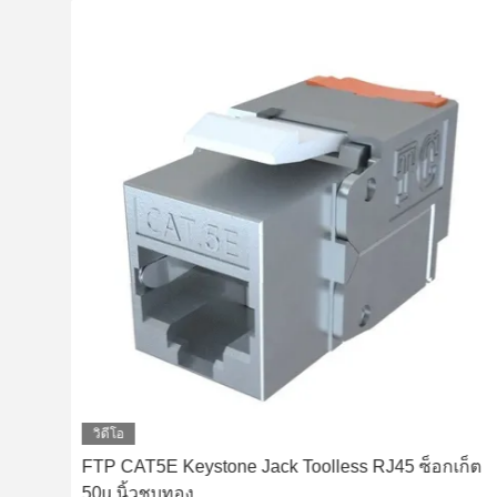
วิดีโอ
le
FTP CAT5E Keystone Jack Toolless RJ45 ซ็อกเก็ต
50u นิ้วชุบทอง