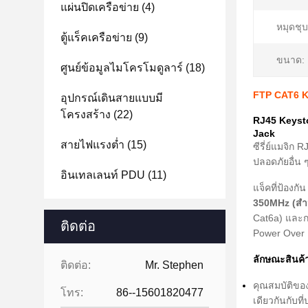
แผ่นปิดเครือข่าย
(4)
หมุดชุ
ตู้แร็คเครือข่าย
(9)
ขนาด:
ศูนย์ข้อมูลไมโครโมดูลาร์
(18)
FTP CAT6 Ke
อุปกรณ์เดินสายแบบมี
โครงสร้าง
(22)
RJ45 Keysto
Jack
สายไฟแรงต่ำ
(15)
ซีรี่ย์แมจิ
ปลอดภัยอื่น ๆ
อินเทลเลนท์ PDU
(11)
แจ็คที่ป้องก
350MHz (สํา
Cat6a) และก
ติดต่อ
Power Over 
ลักษณะสินค้
ติดต่อ:
Mr. Stephen
คุณสมบัติของ
โทร:
86--15601820477
เดียวกันกับ