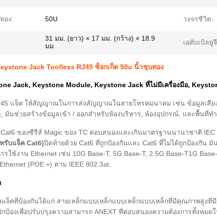
บทอง:
50U
วงจรชีวิต:
31 มม. (ยาว) × 17 มม. (กว้าง) × 18.9
เอดับเบิลยูจี
มม
ystone Jack Toolless RJ45 ซ็อกเก็ต 50u นิ้วชุบทอง
ne Jack, Keystone Module, Keystone Jack ที่ไม่มีเครื่องมือ, Keysto
ก RJ45 แจ็ค ให้สัญญาณในการส่งสัญญาณในสายโทรคมนาคม เช่น ข้อมูลเสี
, มันช่วยสร้างข้อมูลเข้า / ออกสําหรับห้องบริหาร, ห้องอุปกรณ์, และพื้นที่ท
ัน Cat6 ของซีรีส์ Magic ของ TC ตอบสนองและเกินมาตรฐานนานาชาติ IEC 60
หรับแจ็ค Cat6)
ปิดท้ายด้วย Cat6 ที่ถูกป้องกันและ Cat6 ที่ไม่ได้ถูกป้องกั
ารใช้งาน Ethernet เช่น 10G Base-T, 5G Base-T, 2.5G Base-T1G Base
Ethernet (POE +) ตาม IEEE 802.3at.
า
แจ็คที่ป้องกันได้แก่ สายเหล็กแบบเหล็กแบบเหล็กแบบเหล็กที่มีคุณภาพสูงที
ที่ปกป้องเพื่อปรับปรุงความสามารถ ANEXT ที่ตอบสนองความต้องการทั้งหมด