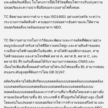
และผลิตภัณฑ์อื่นๆ ในโครงการนี้ยังใช้วัสดุที่ทนไฟการปรับปรุงความ
ปลอดภัยและความน่าเชื่อถือของระบบสายไฟทั้งหมด.
TC ติดตามมาตรการต่าง ๆ ของ ISO14001 อย่างเคร่งครัด ระหว่าง
กระบวนการผลิตสินค้า ควบคุมการปล่อยสารอันตรายและให้ความ
ปลอดภัยต่อสิ่งแวดล้อมของอาคาร NEO.
TC มีความสามารถในการวิจัยและพัฒนาและการผลิตที่พัฒนาอย่าง
สมบูรณ์แบบสําหรับสายไฟที่มีความทนไฟสูง และสายสินค้าของตน
รวมถึงสายไฟฟ้าออปติกในห้องพัก, สายไฟฟ้าออปติกภายนอก, สาย
ไฟฟ้าทองแดง และสายโทรศัพท์.คลาส A, คลาส B, คลาส C, และ
คลาส B1 ที่รวมกันทั้งหมดได้รับรายงานการทดสอบ CNAS และ
เงื่อนไขเพิ่มเติมทั้งหมดสําหรับสายไฟระงับไฟของชั้น B1 สามารถตอบ
สนองระดับสูงสุดที่ต้องการโดย GB 31247.
ผลิตภัณฑ์สายไฟอินทิกรีตแบบสอดคล้องแบบสอดคล้องแบบสอดคล้อง
แบบสอดคล้องแบบสอดคล้องแบบสอดคล้องแบบสอดคล้องแบบ
สอดคล้องแบบสอดคล้องและการทํางานที่น่าเชื่อถือโดยเฉพาะอย่างยิ่ง
สายเคเบิลเครือข่ายชั้น B1 ประเภทที่ 6 ที่ไม่ถูกกันไฟได้อย่างสูง เป็นที่
โดดเด่นในแง่ของความปลอดภัยจากไฟ การทํางานของเครือข่าย และ
มิตรต่อสิ่งแวดล้อมการวางรากฐานอย่างแข็งแรงสําหรับอาคาร NEO