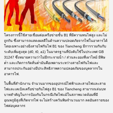
โครงการนี้ใช้สายเชื่อมต่อเครือข่ายชั้น B1 ที่มีความทนไฟสูง และไม่
ถูกกัน ซึ่งสามารถแสดงผลดีในด้านความปลอดภัยจากไฟในอาคารได้
โดยเฉพาะอย่างยิ่งสายไฟกันไฟ B1 ของ Tiancheng มีการรวมกันกับ
ระดับเพิ่มสูงสุด (d0, t0, a1) ในมาตรฐานที่บังคับใช้ในประเทศ GB
31247 ซึ่งหมายความว่าไม่มีกระจายน้ํา / ส่วนละอองที่เผาไหม้ มีพิษ
ต่ํา และเกิดการกัดสั่นต่ํามันคือเพดานระหว่างสายไฟกันไฟและ
สามารถประกันอย่างมีประสิทธิภาพความปลอดภัยของบุคลากรใน
อาคารไฟ.
ในพื้นที่สํานักงาน จํานวนมากของอุปกรณ์ไฟฟ้าและสายไฟและสาย
ไฟและเคเบิลเครือข่ายกันไฟสูง B1 ของ Tiancheng สามารถเล่นบท
บาทสําคัญในการป้องกันในกรณีเกิดไฟแม้ในสภาพแวดล้อมที่มี
อุณหภูมิสูงที่เกิดจากไฟ จะไม่สร้างควันพิษจํานวนมาก ลดอันตรายของ
ไฟต่อบุคลากร