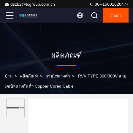
dszb2@tcgroup.com.cn
86--15601820477
อ้างอิง
ผลิตภัณฑ์
บ้าน
>
ผลิตภัณฑ์
>
สายไฟแรงต่ำ
>
RVV TYPE 300/300V สาย
เคเบิลแรงดันต่ำ Copper Cored Cable